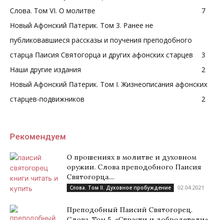
Слова. Том VI. О молитве
7
Новый Афонский Патерик. Том 3. Ранее не
публиковавшиеся рассказы и поучения преподобного
старца Паисия Святогорца и других афонских старцев
3
Наши другие издания
2
Новый Афонский Патерик. Том I. Жизнеописания афонских
старцев-подвижников
2
Рекомендуем
О прошениях в молитве и духовном
оружии. Слова преподобного Паисия
Святогорца....
02.04.2021
Слова. Том II. Духовное пробуждение
Преподобный Паисий Святогорец.
Слова. Том 5. «Страсти и добродетели».