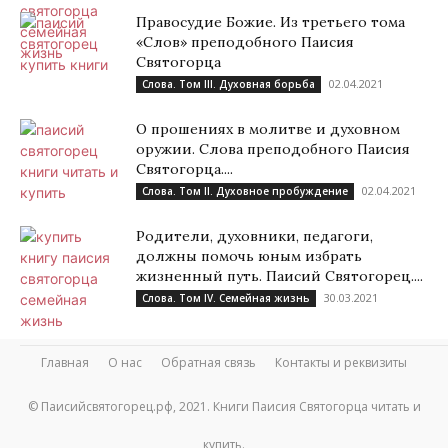
Правосудие Божие. Из третьего тома
«Слов» преподобного Паисия
Святогорца
02.04.2021
Слова. Том III. Духовная борьба
О прошениях в молитве и духовном
оружии. Слова преподобного Паисия
Святогорца....
02.04.2021
Слова. Том II. Духовное пробуждение
Родители, духовники, педагоги,
должны помочь юным избрать
жизненный путь. Паисий Святогорец....
30.03.2021
Слова. Том IV. Семейная жизнь
Главная
О нас
Обратная связь
Контакты и реквизиты
© Паисийсвятогорец.рф, 2021. Книги Паисия Святогорца читать и
купить.