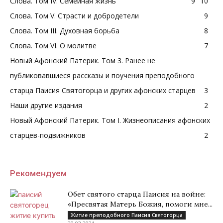
Слова. Том IV. Семейная жизнь
9
10
Слова. Том V. Страсти и добродетели
9
Слова. Том III. Духовная борьба
8
Слова. Том VI. О молитве
7
Новый Афонский Патерик. Том 3. Ранее не
публиковавшиеся рассказы и поучения преподобного
старца Паисия Святогорца и других афонских старцев
3
Наши другие издания
2
Новый Афонский Патерик. Том I. Жизнеописания афонских
старцев-подвижников
2
Рекомендуем
Обет святого старца Паисия на войне:
«Пресвятая Матерь Божия, помоги мне...
Житие преподобного Паисия Святогорца