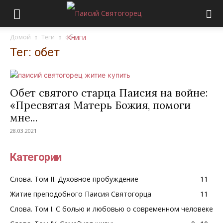
Домой
Теги
обет
Тег: обет
Обет святого старца Паисия на войне:
«Пресвятая Матерь Божия, помоги
мне...
28.03.2021
Категории
Слова. Том II. Духовное пробуждение
11
Житие преподобного Паисия Святогорца
11
Слова. Том I. С болью и любовью о современном человеке