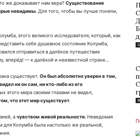
то же доказывает нам вера?
Существование
П
торые невидимы
. Для того, чтобы вы лучше поняли,
С
Д
Б
д
лумба, этого великого исследователя, который, как
редставить себе душевное состояние Колумба,
С
товился отправиться в далёкое путешествие
у, вперёд! — к далёкой и неизвестной стране…
С
п
трана существует.
Он был абсолютно уверен в том,
С
видел ни он сам, ни кто-либо из его
г
мых этого мира своими глазами не видел,
том, что этот мир существует
.
Ж
зией, а
чувством живой реальности.
Неведомая
П
м для Колумба была настолько же реальной,
ания.