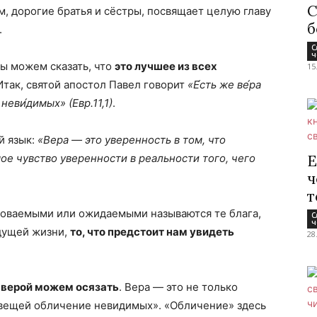
С
м, дорогие братья и сёстры, посвящает целую главу
б
.
С
ч
мы можем сказать, что
это лучшее из всех
15
так, святой апостол Павел говорит
«Е́сть же ве́ра
еви́димых» (Евр.11,1)
.
й язык:
«Вера — это уверенность в том, что
ое чувство уверенности в реальности того, чего
Е
ч
т
Уповаемыми или ожидаемыми называются те блага,
С
ч
удущей жизни,
то, что предстоит нам увидеть
28
и верой можем осязать
. Вера — это не только
вещей обличение невидимых». «Обличение» здесь