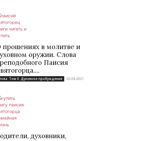
 прошениях в молитве и
уховном оружии. Слова
реподобного Паисия
вятогорца....
02.04.2021
лова. Том II. Духовное пробуждение
одители, духовники,