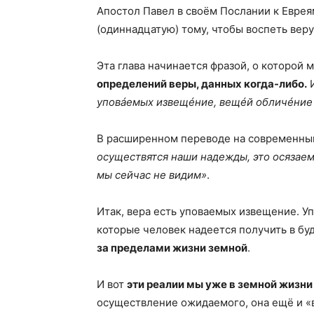
Апостол Павел в своём Послании к Еврея
(одиннадцатую) тому, чтобы воспеть веру
Эта глава начинается фразой, о которой 
определений веры, данных когда-либо.
И
уповáемых извещéние, вещéй обличéние н
В расширенном переводе на современны
осуществятся наши надежды, это осязаем
мы сейчас не видим»
.
Итак, вера есть уповаемых извещение. 
которые человек надеется получить в б
за пределами жизни земной
.
И вот
эти реалии мы уже в земной жизн
осуществление ожидаемого, она ещё и «