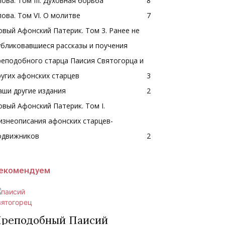
лова. Том III. Духовная борьба
8
лова. Том VI. О молитве
7
овый Афонский Патерик. Том 3. Ранее не
убликовавшиеся рассказы и поучения
реподобного старца Паисия Святогорца и
ругих афонских старцев
3
аши другие издания
2
овый Афонский Патерик. Том I.
изнеописания афонских старцев-
одвижников
2
екомендуем
реподобный Паисий