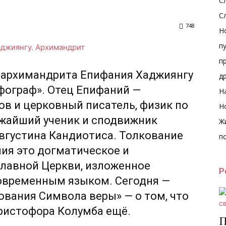
С
С
748
Н
п
п
 архимандрита Епифания Хаджиянгу
д
фограф». Отец Епифаний —
Н
ов и церковный писатель, физик по
Н
ижайший ученик и сподвижник
Ж
вгустина Кандиотиса. Толкование
п
ия это догматическое и
лавной Церкви, изложенное
Р
современным языком. Сегодня —
ования Символа веры» — о том, что
 Христофора Колумба ещё.
П