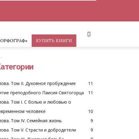
«ОРФОГРАФ»
КУПИТЬ КНИГИ
..
атегории
лова. Том II. Духовное пробуждение
11
итие преподобного Паисия Святогорца
11
лова. Том I. С болью и любовью о
овременном человеке
10
лова. Том IV. Семейная жизнь
9
лова. Том V. Страсти и добродетели
9