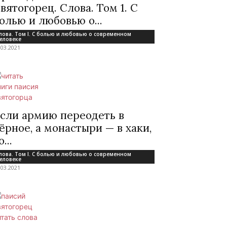
вятогорец. Слова. Том 1. С
олью и любовью о...
лова. Том I. С болью и любовью о современном
еловеке
.03.2021
сли армию переодеть в
ёрное, а монастыри — в хаки,
о...
лова. Том I. С болью и любовью о современном
еловеке
.03.2021