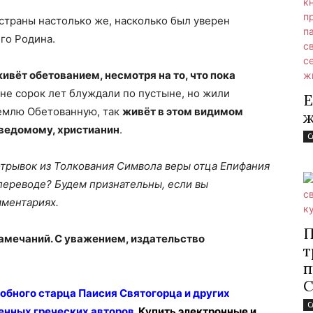
страны настолько же, насколько был уверен
его Родина.
живёт обетованием, несмотря на то, что пока
не сорок лет блуждали по пустыне, но жили
Е
 Землю Обетованную, так
живёт в этом видимом
ж
еведомому, христианин
.
С
 отрывок из Толкования Символа веры отца Епифания
переводе? Будем признательны, если вы
мментариях.
П
амечаний. С уважением, издательство
т
п
С
добного старца Паисия Святогорца
и других
С
енных греческих авторов.
Купить электронные и