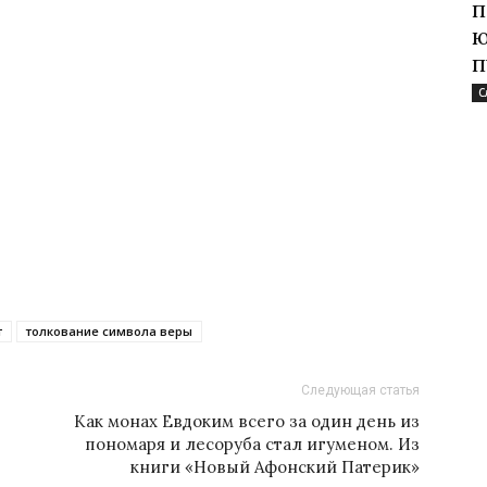
п
ю
п
С
т
толкование символа веры
Следующая статья
Как монах Евдоким всего за один день из
пономаря и лесоруба стал игуменом. Из
книги «Новый Афонский Патерик»