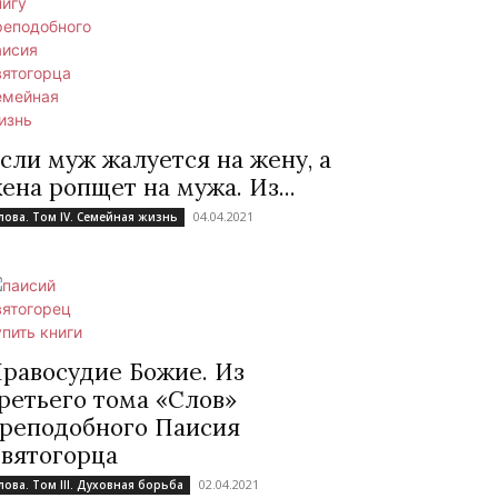
сли муж жалуется на жену, а
ена ропщет на мужа. Из...
04.04.2021
лова. Том IV. Семейная жизнь
равосудие Божие. Из
ретьего тома «Слов»
реподобного Паисия
вятогорца
02.04.2021
лова. Том III. Духовная борьба