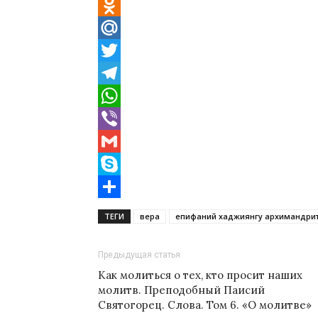
VK
Odnoklassniki
Mail.Ru
Twitter
Telegram
WhatsApp
Viber
Gmail
Skype
Отправить
ТЕГИ
вера
епифаний хаджиянгу архимандри
Предыдущая статья
Как молиться о тех, кто просит наших
молитв. Преподобный Паисий
Святогорец. Слова. Том 6. «О молитве»