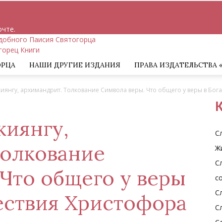
очте.
добного Паисия Святогорца
ОРЦА
НАШИ ДРУГИЕ ИЗДАНИЯ
ПРАВА ИЗДАТЕЛЬСТВА 
янгу, архимандрит. Толкование Символа веры. Что общего у веры в Бога.
К
иянгу,
С
Толкование
Ж
С
Что общего у веры
с
С
шествия Христофора
С