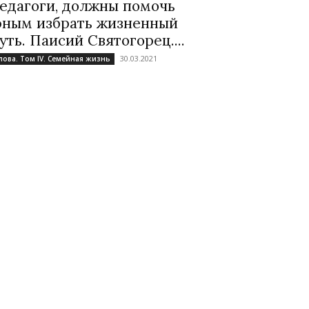
едагоги, должны помочь
ным избрать жизненный
уть. Паисий Святогорец....
30.03.2021
лова. Том IV. Семейная жизнь