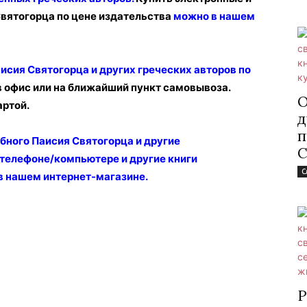
вятогорца по цене издательства
можно в нашем
исия Святогорца и других греческих авторов по
в офис или на ближайший пункт самовывоза.
О
артой.
д
п
бного Паисия Святогорца и другие
С
 телефоне/компьютере и другие книги
С
в нашем интернет-магазине
.
Р