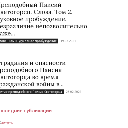
реподобный Паисий
вятогорец. Слова. Том 2.
уховное пробуждение.
езразличие непозволительно
аже...
19.03.2021
лова. Том II. Духовное пробуждение
традания и опасности
реподобного Паисия
вятогорца во время
ражданской войны в...
23.02.2021
итие преподобного Паисия Святогорца
оследние публикации