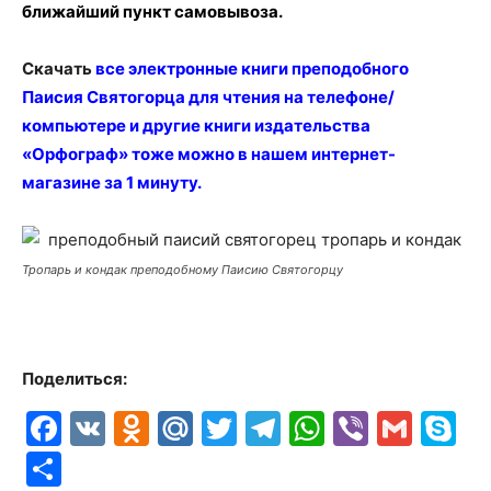
ближайший пункт самовывоза.
Скачать
все электронные книги преподобного
Паисия Святогорца для чтения на телефоне/
компьютере и другие книги издательства
«Орфограф» тоже можно в нашем интернет-
магазине за 1 минуту
.
Тропарь и кондак преподобному Паисию Святогорцу
Поделиться:
Facebook
VK
Odnoklassniki
Mail.Ru
Twitter
Telegram
WhatsAp
Viber
Gmai
S
Отправить