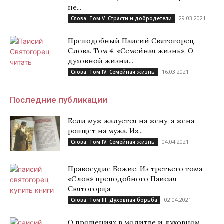
не...
29.03.2021
Слова. Том V. Страсти и добродетели
Преподобный Паисий Святогорец.
Слова. Том 4. «Семейная жизнь». О
духовной жизни...
16.03.2021
Слова. Том IV. Семейная жизнь
Последние публикации
Если муж жалуется на жену, а жена
ропщет на мужа. Из...
04.04.2021
Слова. Том IV. Семейная жизнь
Правосудие Божие. Из третьего тома
«Слов» преподобного Паисия
Святогорца
02.04.2021
Слова. Том III. Духовная борьба
О прошениях в молитве и духовном