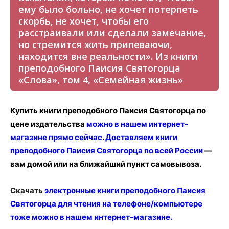
ему было больно, не хочет потерпеть
скорбь, не хочет, чтобы его
расстраивали или сделали замечание,
но стремится жить припеваючи,
находится вне реальности». Из книги
преподобного Паисия Святогорца
«Слова», том 4, «Семейная жизнь»
Купить книги преподобного Паисия Святогорца по
цене издательства
можно в нашем интернет-
магазине прямо сейчас
.
Доставляем книги
преподобного Паисия Святогорца по всей России
—
вам домой или на ближайший пункт самовывоза.
Скачать
электронные книги преподобного Паисия
Святогорца для чтения на телефоне/компьютере
тоже можно в нашем интернет-магазине
.