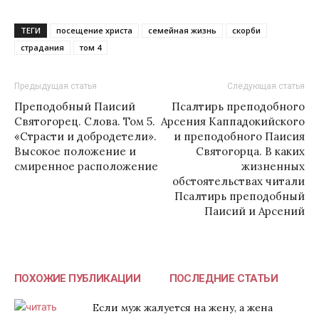
ТЕГИ
посещение христа
семейная жизнь
скорби
страдания
том 4
Предыдущая статья
Следующая статья
Преподобный Паисий
Псалтирь преподобного
Святогорец. Слова. Том 5.
Арсения Каппадокийского
«Страсти и добродетели».
и преподобного Паисия
Высокое положение и
Святогорца. В каких
смиренное расположение
жизненных
обстоятельствах читали
Псалтирь преподобный
Паисий и Арсений
ПОХОЖИЕ ПУБЛИКАЦИИ
ПОСЛЕДНИЕ СТАТЬИ
Если муж жалуется на жену, а жена