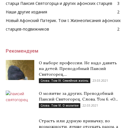
старца Паисия Святогорца и других афонских старцев
3
Наши другие издания
2
Новый Афонский Патерик. Том I. Жизнеописания афонских
старцев-подвижников
2
Рекомендуем
О выборе профессии. Не надо давить
на детей. Преподобный Паисий
Святогорец....
23.03.2021
Слова. Том IV. Семейная жизнь
О молитве за других. Преподобный
Паисий Святогорец. Слова. Том 6. «О...
22.03.2021
Слова. Том VI. О молитве
Страсть или дурную привычку, по
возможности, лучше отсекать разом, а