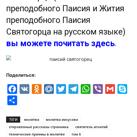
преподобного Паисия и Жития
преподобного Паисия
Святогорца на русском языке)
вы можете почитать здесь
.
Поделиться:
Facebook
VK
Odnoklassniki
Mail.Ru
Twitter
Telegram
WhatsAp
Viber
Gmai
S
Отправить
ТЕГИ
молитва
молитва иисусова
откровенные рассказы странника
святитель игнатий
технические приемы в молитве
том 6