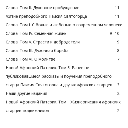
Слова. Том II. Духовное пробуждение
11
Житие преподобного Паисия Святогорца
11
Слова. Том I. С болью и любовью о современном человеке
Слова. Том IV. Семейная жизнь
9
10
Слова. Том V. Страсти и добродетели
9
Слова. Том III. Духовная борьба
8
Слова. Том VI. О молитве
7
Новый Афонский Патерик. Том 3. Ранее не
публиковавшиеся рассказы и поучения преподобного
старца Паисия Святогорца и других афонских старцев
3
Наши другие издания
2
Новый Афонский Патерик. Том I. Жизнеописания афонских
старцев-подвижников
2