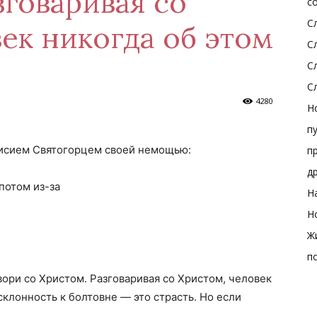
зговаривая со
с
С
ек никогда об этом
С
С
С
4280
Н
п
исием Святогорцем своей немощью:
п
д
потом из-за
Н
Н
Ж
п
ори со Христом. Разговаривая со Христом, человек
склонность к болтовне — это страсть. Но если