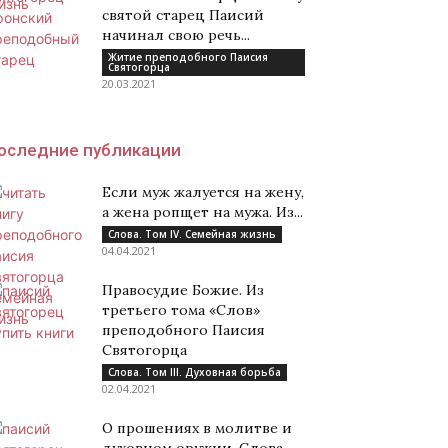
святой старец Паисий
начинал свою речь...
Житие преподобного Паисия
Святогорца
20.03.2021
оследние публикации
Если муж жалуется на жену,
а жена ропщет на мужа. Из...
Слова. Том IV. Семейная жизнь
04.04.2021
Правосудие Божие. Из
третьего тома «Слов»
преподобного Паисия
Святогорца
Слова. Том III. Духовная борьба
02.04.2021
О прошениях в молитве и