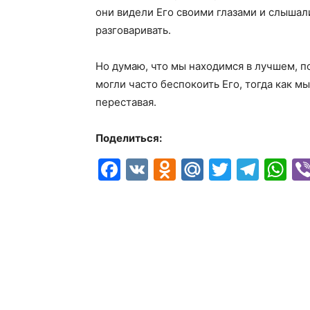
они видели Его своими глазами и слышал
разговаривать.
Но думаю, что мы находимся в лучшем, п
могли часто беспокоить Его, тогда как м
переставая.
Поделиться:
Facebook
VK
Odnoklassni
Mail.Ru
Twitter
Tele
W