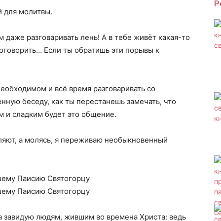
Р
й для молитвы.
 даже разговаривать лень! А в тебе живёт какая-то
поговорить… Если ты обратишь эти порывы к
необходимом и всё время разговаривать со
нную беседу, как ты перестанешь замечать, что
м и сладким будет это общение.
ляют, а молясь, я переживаю необыкновенный
шему Паисию Святогорцу
шему Паисию Святогорцу
да завидую людям, жившим во времена Христа: ведь