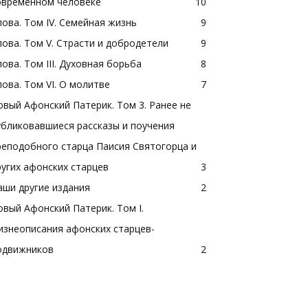
овременном человеке
10
лова. Том IV. Семейная жизнь
9
лова. Том V. Страсти и добродетели
9
лова. Том III. Духовная борьба
8
лова. Том VI. О молитве
7
овый Афонский Патерик. Том 3. Ранее не
убликовавшиеся рассказы и поучения
реподобного старца Паисия Святогорца и
ругих афонских старцев
3
аши другие издания
2
овый Афонский Патерик. Том I.
изнеописания афонских старцев-
одвижников
2