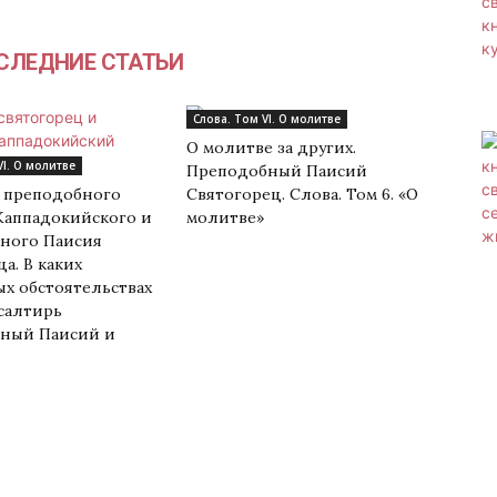
ЛЕДНИЕ СТАТЬИ
Слова. Том VI. О молитве
О молитве за других.
VI. О молитве
Преподобный Паисий
 преподобного
Святогорец. Слова. Том 6. «О
Каппадокийского и
молитве»
ного Паисия
а. В каких
х обстоятельствах
салтирь
ный Паисий и