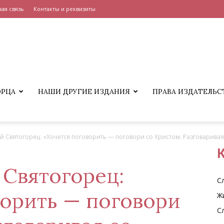
ая связь
Контакты и реквизиты
ОРЦА
НАШИ ДРУГИЕ ИЗДАНИЯ
ПРАВА ИЗДАТЕЛЬС
й Святогорец: «Хочется поговорить — поговори со Христом. Разговаривая с
К
 Святогорец:
С
ворить — поговори
Ж
С