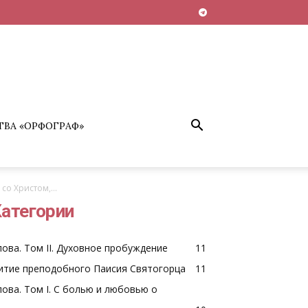
ТВА «ОРФОГРАФ»
о Христом,...
атегории
лова. Том II. Духовное пробуждение
11
итие преподобного Паисия Святогорца
11
лова. Том I. С болью и любовью о