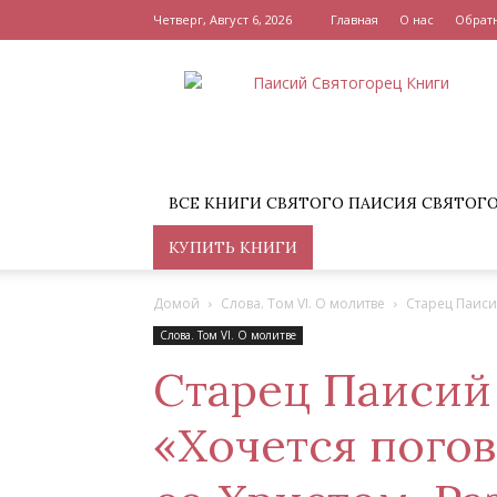
Четверг, Август 6, 2026
Главная
О нас
Обратн
Книги
Преподобного
Паисия
Святогорца
ВСЕ КНИГИ СВЯТОГО ПАИСИЯ СВЯТОГ
КУПИТЬ КНИГИ
Домой
Слова. Том VI. О молитве
Старец Паиси
Слова. Том VI. О молитве
Старец Паисий
«Хочется пого