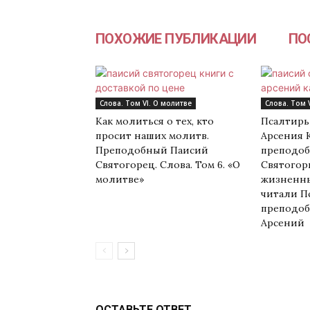
ПОХОЖИЕ ПУБЛИКАЦИИ
ПОС
Слова. Том VI. О молитве
Слова. Том 
Как молиться о тех, кто
Псалтирь
просит наших молитв.
Арсения 
Преподобный Паисий
преподоб
Святогорец. Слова. Том 6. «О
Святогорц
молитве»
жизненны
читали П
преподоб
Арсений
ОСТАВЬТЕ ОТВЕТ