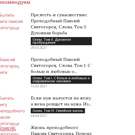
екомендуем
Прелесть и сумасшествие.
Преподобный Паисий
Святогорец. Слова. Том 3.
Духовная борьба
Слова. Том II. Духовное
пробуждение
28.03.2021
Преподобный Паисий
Святогорец. Слова. Том 1. С
болью и любовью о...
Слова. Том I. С болью и любовью о
современном человеке
15.03.2021
Если муж жалуется на жену,
а жена ропщет на мужа. Из...
Слова. Том IV. Семейная жизнь
04.04.2021
Жизнь преподобного
Паисия Святогорца. Почему