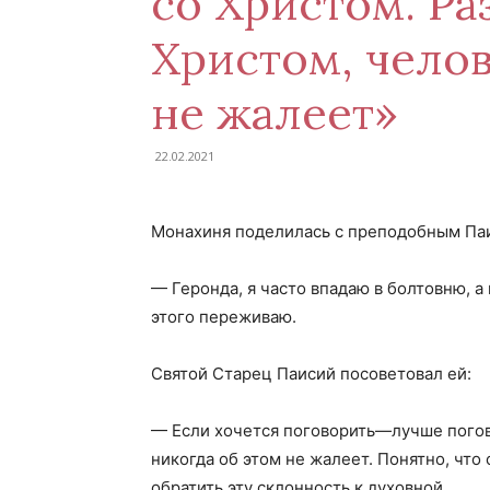
со Христом. Ра
Христом, челов
не жалеет»
22.02.2021
Монахиня поделилась с преподобным Па
— Геронда, я часто впадаю в болтовню, а 
этого переживаю.
Святой Старец Паисий посоветовал ей:
— Если хочется поговорить—лучше погов
никогда об этом не жалеет. Понятно, что 
обратить эту склонность к духовной