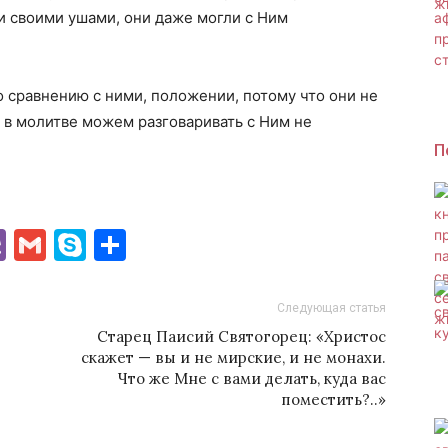
и своими ушами, они даже могли с Ним
о сравнению с ними, положении, потому что они не
ы в молитве можем разговаривать с Ним не
П
ki
gram
hatsApp
Viber
Gmail
Skype
Отправить
Следующая статья
Старец Паисий Святогорец: «Христос
скажет — вы и не мирские, и не монахи.
Что же Мне с вами делать, куда вас
поместить?..»